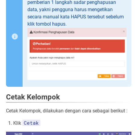
pemberian 1 langkah sadar penghapusan
data, yakni pengguna harus mengetikan
secara manual kata HAPUS tersebut sebelum
klik tombol hapus.
Cetak Kelompok
Cetak Kelompok, dilakukan dengan cara sebagai berikut :
Cetak
Klik