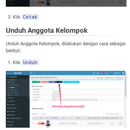
Cetak
Klik
Unduh Anggota Kelompok
Unduh Anggota Kelompok, dilakukan dengan cara sebagai
berikut :
Unduh
Klik