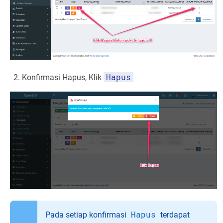
Hapus
Konfirmasi Hapus, Klik
Hapus
Pada setiap konfirmasi
terdapat