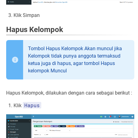
Klik Simpan
Hapus Kelompok
Tombol Hapus Kelompok Akan muncul jika
Kelompok tidak punya anggota termaksud
ketua juga di hapus, agar tombol Hapus
kelompok Muncul
Hapus Kelompok, dilakukan dengan cara sebagai berikut :
Hapus
Klik