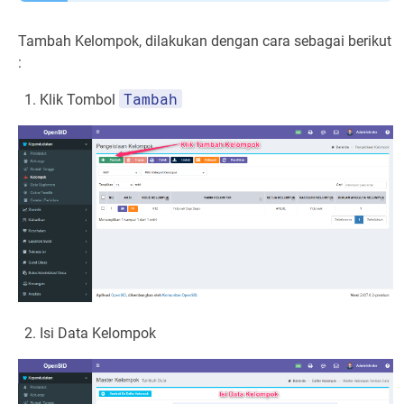
Tambah Kelompok, dilakukan dengan cara sebagai berikut
:
Tambah
Klik Tombol
Isi Data Kelompok