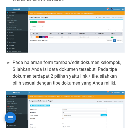
Pada halaman form tambah/edit dokumen kelompok,
Silahkan Anda isi data dokumen tersebut. Pada tipe
dokumen terdapat 2 pilihan yaitu link / file, silahkan
pilih sesuai dengan tipe dokumen yang Anda miliki.