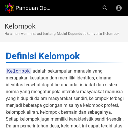
Panduan OpenDesa
Kelompok
Halaman Administrasi tentang Modul Kependudukan yaitu Kelompok
Definisi Kelompok
Kelompok
adalah sekumpulan manusia yang
merupakan kesatuan dan memiliki identitas, dimana
identitas tersebut dapat berupa adat istiadat dan sistem
norma yang mengatur pola interaksi masyarakat manusia
yang hidup di dalam masyarakat sendiri, kelompok terbagi
menjadi beberapa golongan misalnya kelompok profesi,
kelompok aliran, kelompok bermain dan sebagainya.
Setiap kelompok juga memiliki karakteristik sendiri-sendiri.
Dalam pemerintahan desa, kelompok ini dapat terdiri atas