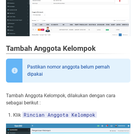
Tambah Anggota Kelompok
Pastikan nomor anggota belum pernah
dipakai
Tambah Anggota Kelompok, dilakukan dengan cara
sebagai berikut :
Rincian Anggota Kelompok
Klik