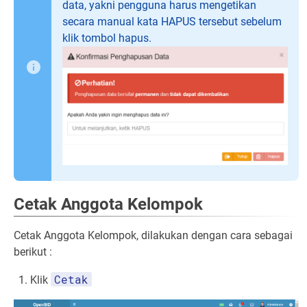
data, yakni pengguna harus mengetikan
secara manual kata HAPUS tersebut sebelum
klik tombol hapus.
Cetak Anggota Kelompok
Cetak Anggota Kelompok, dilakukan dengan cara sebagai
berikut :
Cetak
Klik