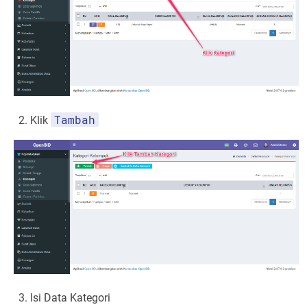
Tambah
Klik
Isi Data Kategori