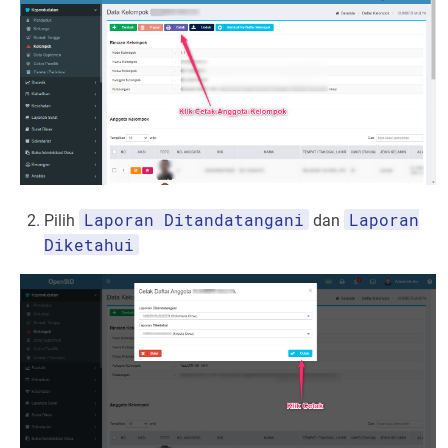
Laporan Ditandatangani
Laporan
Pilih
dan
Diketahui