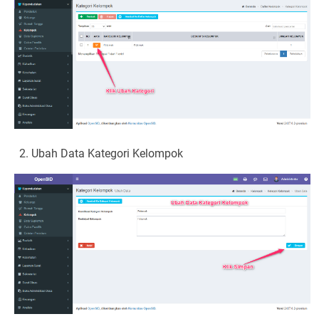
Ubah Data Kategori Kelompok