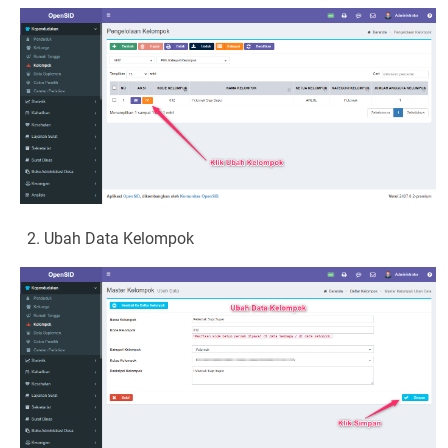
Ubah Data Kelompok