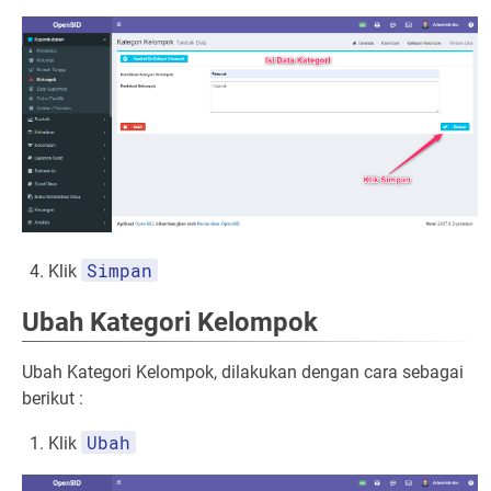
Simpan
Klik
Ubah Kategori Kelompok
Ubah Kategori Kelompok, dilakukan dengan cara sebagai
berikut :
Ubah
Klik