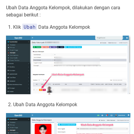
Ubah Data Anggota Kelompok, dilakukan dengan cara
sebagai berikut :
Ubah
Klik
Data Anggota Kelompok
Ubah Data Anggota Kelompok