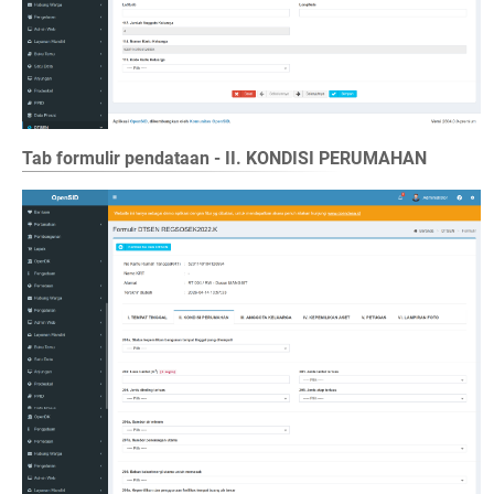
Tab formulir pendataan - II. KONDISI PERUMAHAN