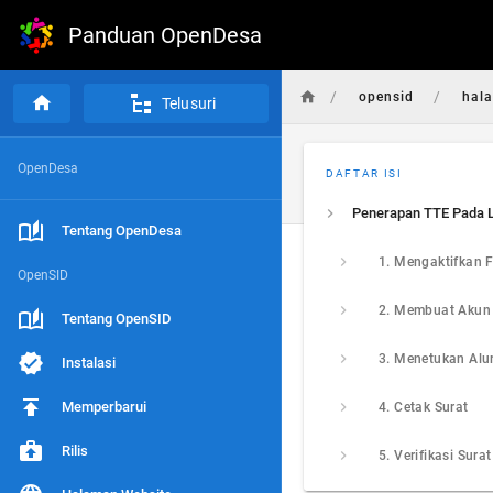
Panduan OpenDesa
/
/
opensid
hal
Telusuri
OpenDesa
DAFTAR ISI
Tentang OpenDesa
1. Mengaktifkan F
OpenSID
Tentang OpenSID
3. Menetukan Alur
Instalasi
Memperbarui
4. Cetak Surat
Rilis
5. Verifikasi Surat