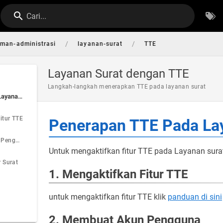
Cari...
/
/
aman-administrasi
layanan-surat
TTE
Layanan Surat dengan TTE
Langkah-langkah menerapkan TTE pada layanan surat
Penerapan TTE Pada Layanan Surat
itur TTE
Penerapan TTE Pada La
2. Membuat Akun Pengguna
Untuk mengaktifkan fitur TTE pada Layanan surat 
 Surat
1. Mengaktifkan Fitur TTE
untuk mengaktifkan fitur TTE klik
panduan di sini
2. Membuat Akun Pengguna