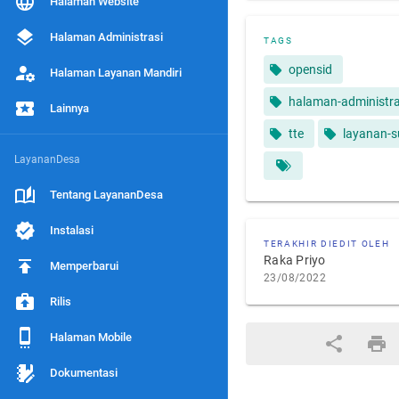
Halaman Website
Halaman Administrasi
TAGS
opensid
Halaman Layanan Mandiri
halaman-administra
Lainnya
tte
layanan-s
LayananDesa
Tentang LayananDesa
Instalasi
TERAKHIR DIEDIT OLEH
Raka Priyo
Memperbarui
23/08/2022
Rilis
Halaman Mobile
Dokumentasi